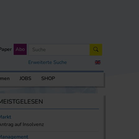
Paper
Abo
Erweiterte Suche
rmen
JOBS
SHOP
MEISTGELESEN
Markt
Antrag auf Insolvenz
Management